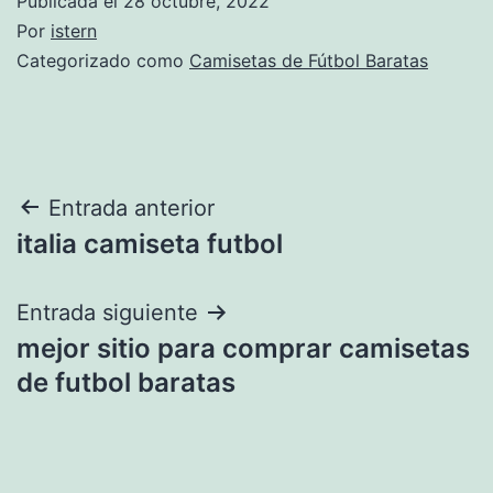
Publicada el
28 octubre, 2022
Por
istern
Categorizado como
Camisetas de Fútbol Baratas
Navegación
Entrada anterior
italia camiseta futbol
de
entradas
Entrada siguiente
mejor sitio para comprar camisetas
de futbol baratas