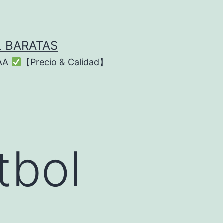
L BARATAS
AAA
【Precio & Calidad】
tbol