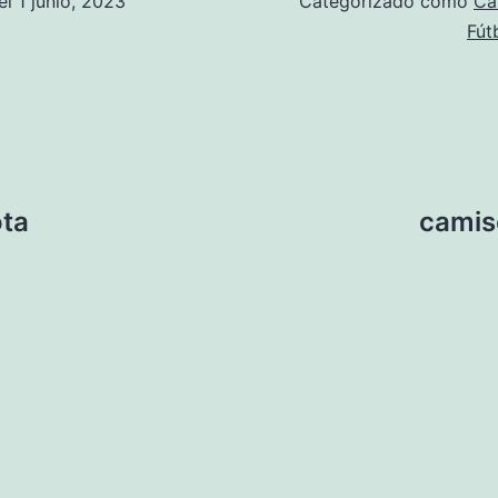
el
1 junio, 2023
Categorizado como
Ca
Fút
ota
camis