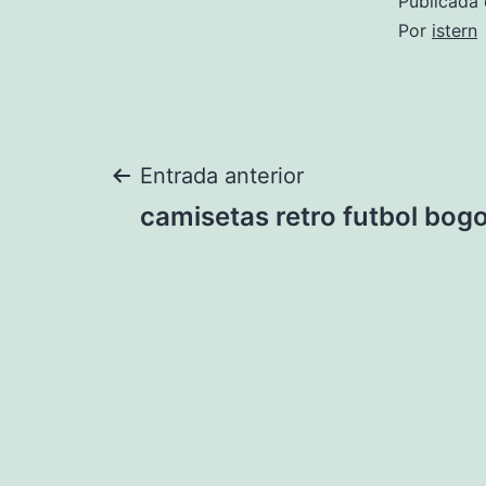
Publicada 
Por
istern
Navegación
Entrada anterior
camisetas retro futbol bog
de
entradas