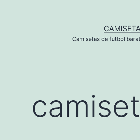
Saltar
al
contenido
CAMISETA
Camisetas de futbol bara
camiset