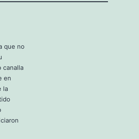
sa que no
u
o canalla
e en
 la
tido
o
iciaron