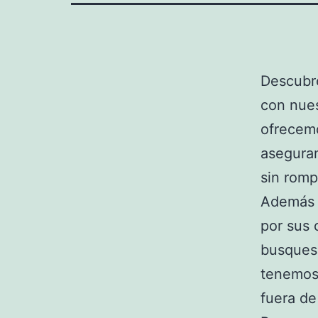
Descubre
con nue
ofrecemo
aseguran
sin romp
Además d
por sus 
busques 
tenemos 
fuera de 