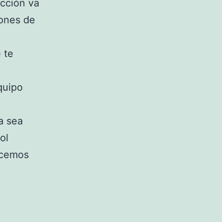
acción va
iones de
 te
quipo
a sea
ol
ecemos