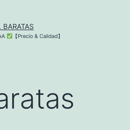
L BARATAS
AAA
【Precio & Calidad】
aratas