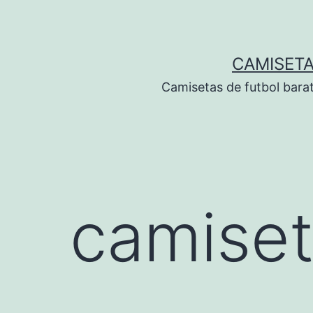
Saltar
al
contenido
CAMISETA
Camisetas de futbol bara
camiset