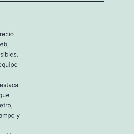
recio
web,
sibles,
 equipo
destaca
 que
etro,
campo y