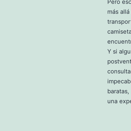
Pero eso
más allá
transpor
camiseta
encuent
Y si alg
postvent
consulta
impecabl
baratas,
una expe