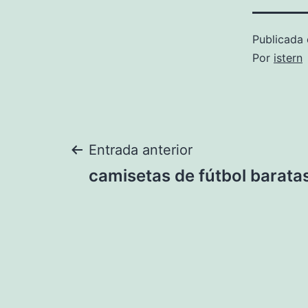
Publicada 
Por
istern
Navegación
Entrada anterior
camisetas de fútbol barata
de
entradas