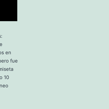
s:
te
os en
pero fue
amiseta
do 10
rneo