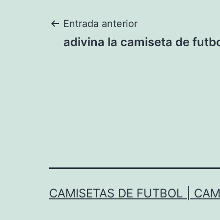
Navegación
Entrada anterior
adivina la camiseta de futb
de
entradas
CAMISETAS DE FUTBOL | CAM