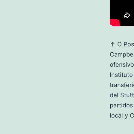
↑ O Post
Campbell
ofensivo
Institut
transfer
del Stut
partidos
local y 