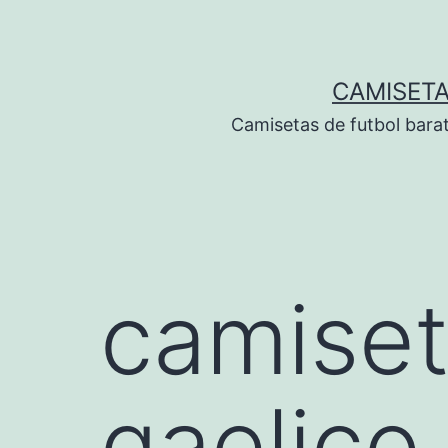
Saltar
al
contenido
CAMISETA
Camisetas de futbol bara
camiset
gaelico