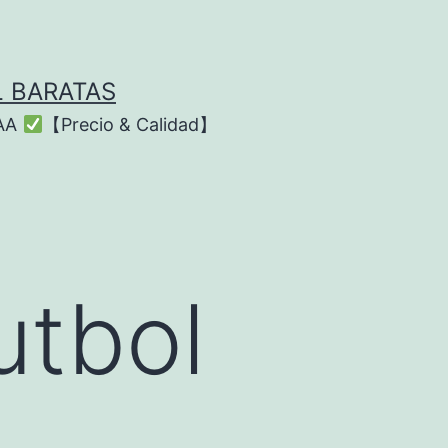
L BARATAS
AAA
【Precio & Calidad】
utbol