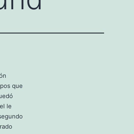
eón
uipos que
uedó
el le
l segundo
arado