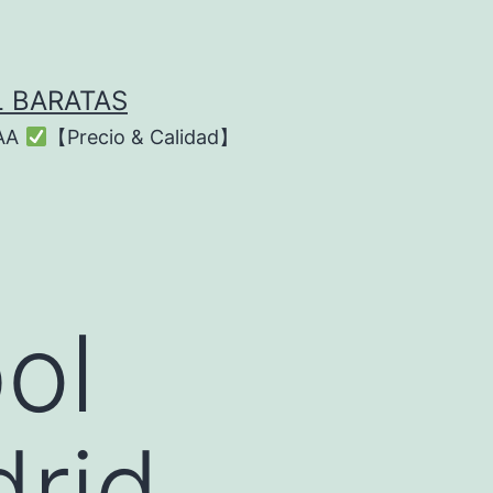
L BARATAS
AAA
【Precio & Calidad】
ol
rid