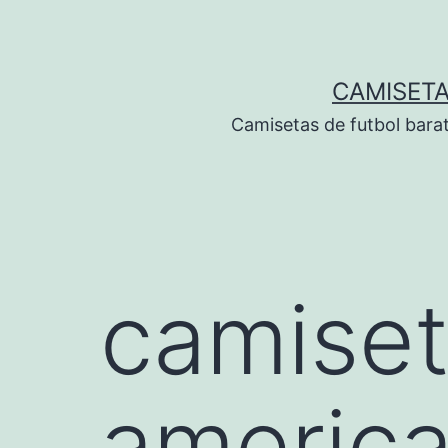
Saltar
al
contenido
CAMISETA
Camisetas de futbol bara
camiset
america