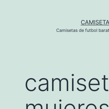
Saltar
al
contenido
CAMISETA
Camisetas de futbol bara
camiset
mujere