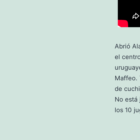
Abrió Al
el centr
uruguayo
Maffeo. 
de cuchi
No está 
los 10 j