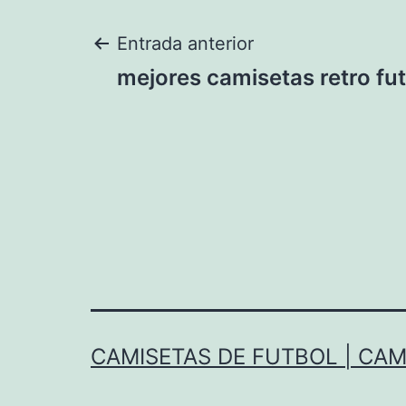
Navegación
Entrada anterior
mejores camisetas retro fu
de
entradas
CAMISETAS DE FUTBOL | CAM