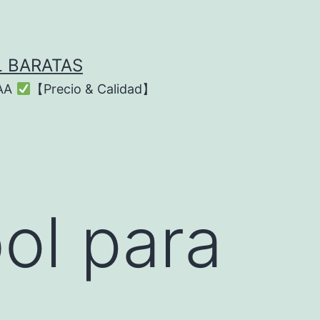
L BARATAS
AAA
【Precio & Calidad】
ol para