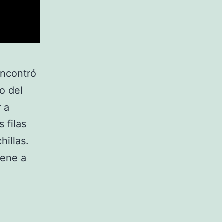
ncontró
o del
 a
 filas
hillas.
iene a