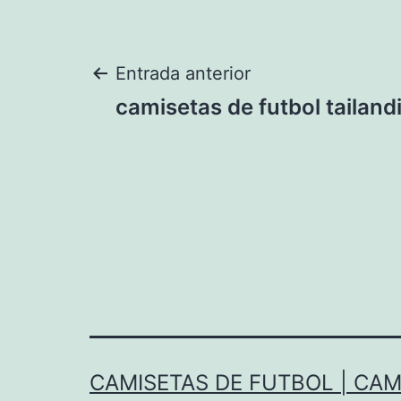
Navegación
Entrada anterior
camisetas de futbol tailand
de
entradas
CAMISETAS DE FUTBOL | CAM