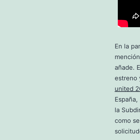
En la pa
mención 
añade. E
estreno 
united 
España, 
la Subdi
como ser
solicitu