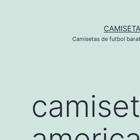
Saltar
al
contenido
CAMISETA
Camisetas de futbol bara
camiset
america