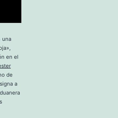
n una
oja»,
ón en el
ster
no de
signa a
Aduanera
s