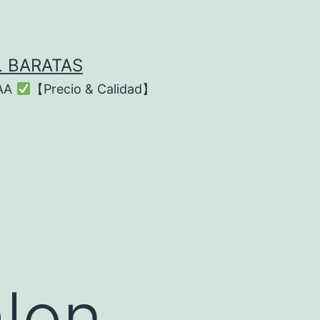
L BARATAS
AAA
【Precio & Calidad】
lon