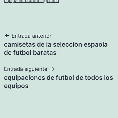
equipacion futbol argentina
Navegación
Entrada anterior
camisetas de la seleccion espaola
de
de futbol baratas
entradas
Entrada siguiente
equipaciones de futbol de todos los
equipos