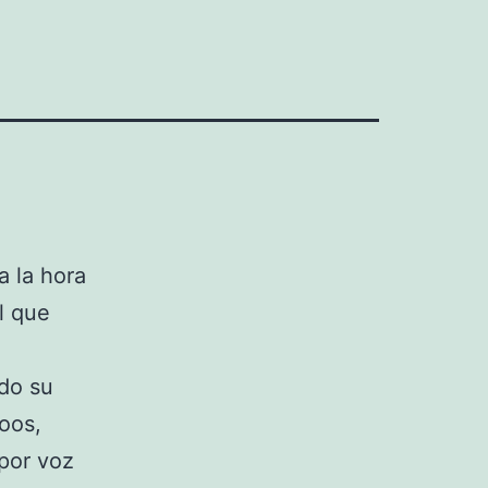
 la hora
l que
do su
roos,
por voz