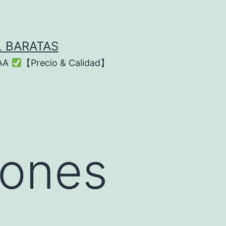
L BARATAS
AAA
【Precio & Calidad】
iones