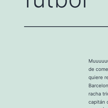
Muuuuuuy
de comer
quiere r
Barcelo
racha tri
capitán 