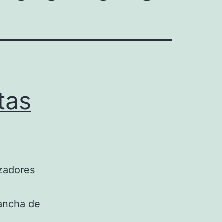
tas
azadores
lancha de