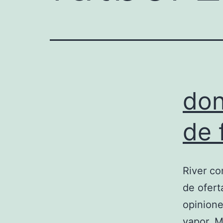
don
de 
River co
de ofert
opinione
vapor. M