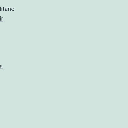
litano
ir
19