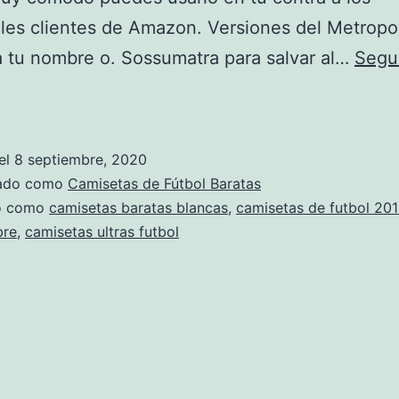
les clientes de Amazon. Versiones del Metropo
a tu nombre o. Sossumatra para salvar al…
Segu
donde
comprar
camisetas
el
8 septiembre, 2020
de
zado como
Camisetas de Fútbol Baratas
futbol
do como
camisetas baratas blancas
,
camisetas de futbol 20
bre
,
camisetas ultras futbol
baratas