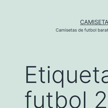
Saltar
al
contenido
CAMISETA
Camisetas de futbol bara
Etiquet
futbol 