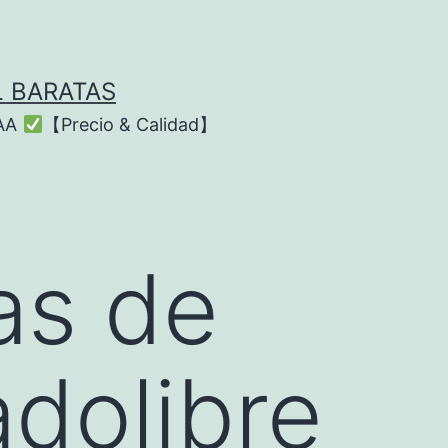
L BARATAS
AAA
【Precio & Calidad】
as de
dolibre