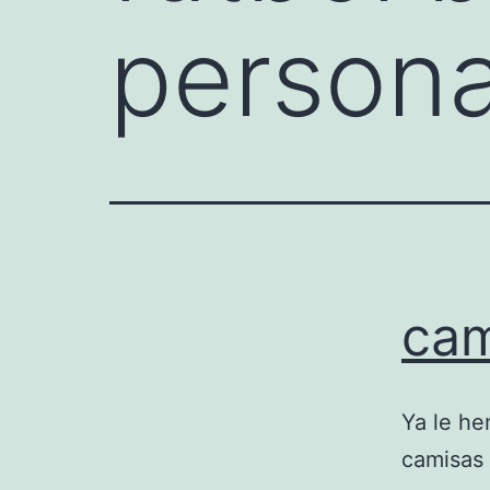
persona
cam
Ya le he
camisas 