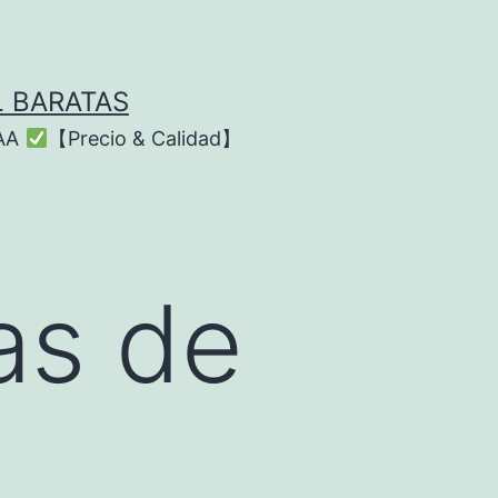
L BARATAS
AAA
【Precio & Calidad】
as de