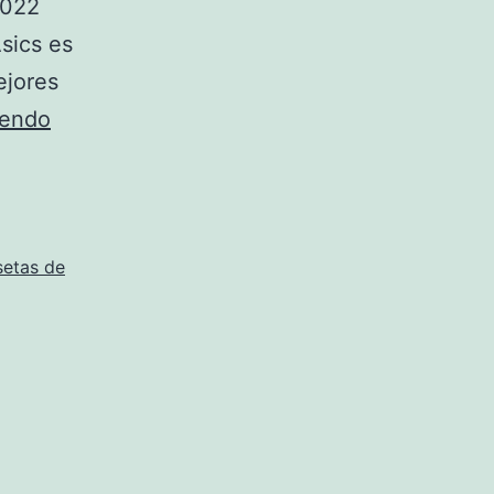
2022
Asics es
ejores
camiseta
yendo
ucrania
futbol
setas de