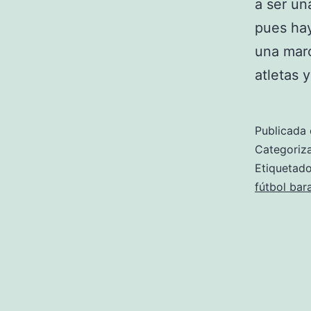
a ser un
pues hay
una marc
atletas 
Publicada 
Categori
Etiqueta
fútbol bar