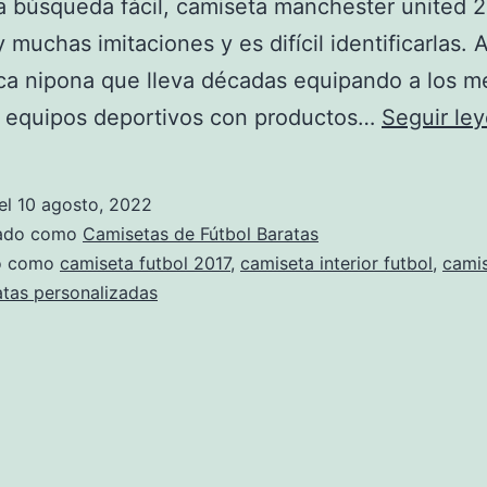
a búsqueda fácil, camiseta manchester united 
 muchas imitaciones y es difícil identificarlas. 
a nipona que lleva décadas equipando a los m
y equipos deportivos con productos…
Seguir le
el
10 agosto, 2022
zado como
Camisetas de Fútbol Baratas
do como
camiseta futbol 2017
,
camiseta interior futbol
,
cami
atas personalizadas