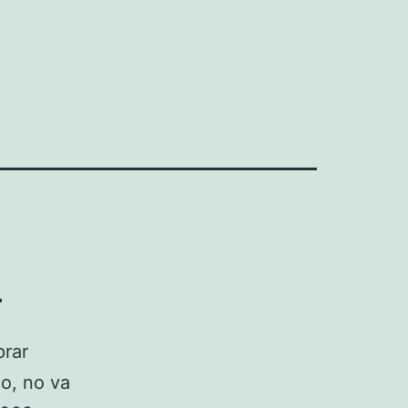
l
prar
o, no va