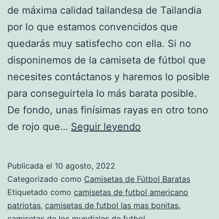
de máxima calidad tailandesa de Tailandia
por lo que estamos convencidos que
quedarás muy satisfecho con ella. Si no
disponinemos de la camiseta de fútbol que
necesites contáctanos y haremos lo posible
para conseguirtela lo más barata posible.
De fondo, unas finísimas rayas en otro tono
camisetas
de rojo que…
Seguir leyendo
de
futbol
Publicada el
10 agosto, 2022
de
Categorizado como
Camisetas de Fútbol Baratas
mexico
Etiquetado como
camisetas de futbol americano
patriotas
,
camisetas de futbol las mas bonitas
,
camisetas de los mundiales de futbol