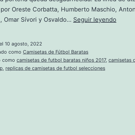
 por Oreste Corbatta, Humberto Maschio, Anton
camise
o, Omar Sívori y Osvaldo…
Seguir leyendo
de
equip
el
10 agosto, 2022
de
zado como
Camisetas de Fútbol Baratas
futbol
do como
camisetas de futbol baratas niños 2017
,
camisetas d
p
,
replicas de camisetas de futbol selecciones
para
perros