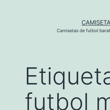
Saltar
al
contenido
CAMISETA
Camisetas de futbol bara
Etiquet
futbol 