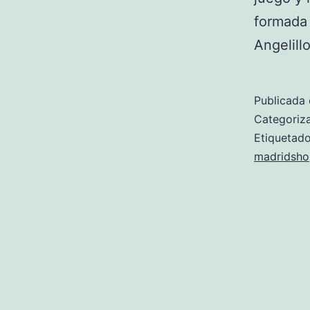
formada
Angelill
Publicada 
Categori
Etiqueta
madridsho