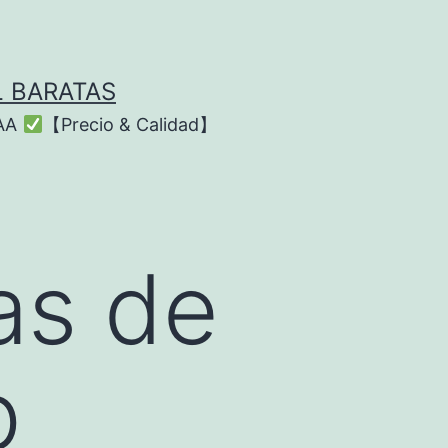
L BARATAS
AAA
【Precio & Calidad】
as de
p