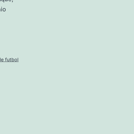
io
tas
os
e futbol