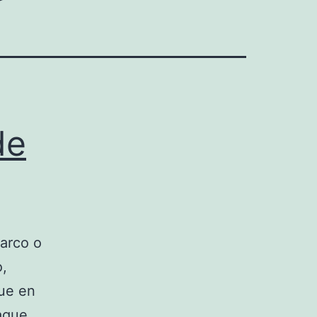
de
 arco o
o,
gue en
aque,