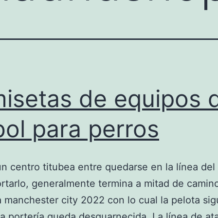
isetas de equipos 
bol para perros
un centro titubea entre quedarse en la línea del
cortarlo, generalmente termina a mitad de camin
 manchester city 2022 con lo cual la pelota si
la portería queda desguarnecida. La línea de at