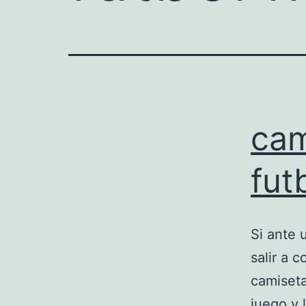
cam
fut
Si ante 
salir a 
camiseta
juego y 