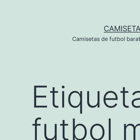
Saltar
al
contenido
CAMISETA
Camisetas de futbol bara
Etiquet
futbol 