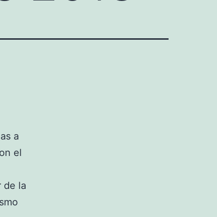
as a
on el
 de la
ismo