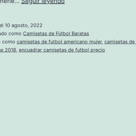
camiseta
onerle…
Seguir leyendo
futbol
lugo
el
10 agosto, 2022
zado como
Camisetas de Fútbol Baratas
do como
camisetas de futbol americano mujer
,
camisetas de 
as 2018
,
encuadrar camisetas de futbol precio