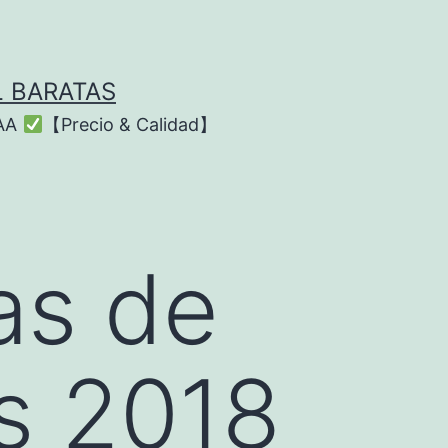
L BARATAS
AAA
【Precio & Calidad】
as de
as 2018