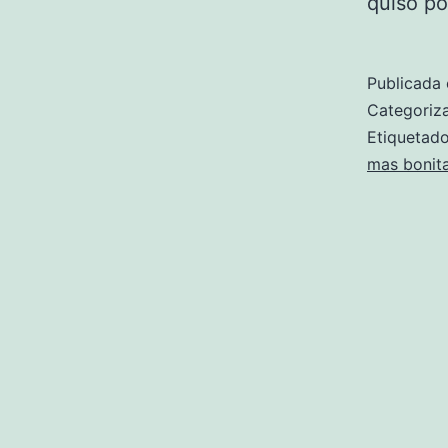
quiso p
Publicada 
Categori
Etiqueta
mas bonit