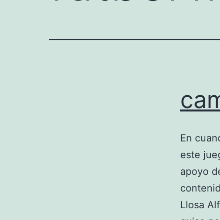
cam
En cuand
este jue
apoyo de
contenid
Llosa Al