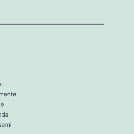
s
amente
Se
ada
 semi