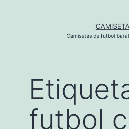
Saltar
al
contenido
CAMISETA
Camisetas de futbol bara
Etiquet
futbol c