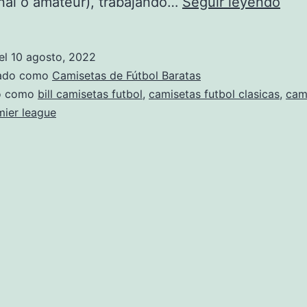
Sin
nal o amateur), trabajando…
Seguir leyendo
títul
el
10 agosto, 2022
zado como
Camisetas de Fútbol Baratas
do como
bill camisetas futbol
,
camisetas futbol clasicas
,
cam
mier league