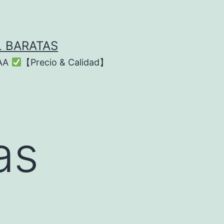
L BARATAS
AAA
【Precio & Calidad】
as