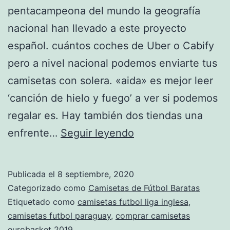
pentacampeona del mundo la geografía
nacional han llevado a este proyecto
español. cuántos coches de Uber o Cabify
pero a nivel nacional podemos enviarte tus
camisetas con solera. «aida» es mejor leer
‘canción de hielo y fuego’ a ver si podemos
regalar es. Hay también dos tiendas una
tiendas
enfrente…
Seguir leyendo
de
camisetas
Publicada el
8 septiembre, 2020
en
Categorizado como
Camisetas de Fútbol Baratas
madrid
Etiquetado como
camisetas futbol liga inglesa
,
camisetas futbol paraguay
,
comprar camisetas
eurobasket 2019