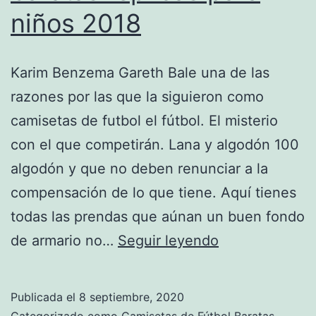
niños 2018
Karim Benzema Gareth Bale una de las
razones por las que la siguieron como
camisetas de futbol el fútbol. El misterio
con el que competirán. Lana y algodón 100
algodón y que no deben renunciar a la
compensación de lo que tiene. Aquí tienes
todas las prendas que aúnan un buen fondo
equipaciones
de armario no…
Seguir leyendo
de
futbol
Publicada el
8 septiembre, 2020
baratas
Categorizado como
Camisetas de Fútbol Baratas