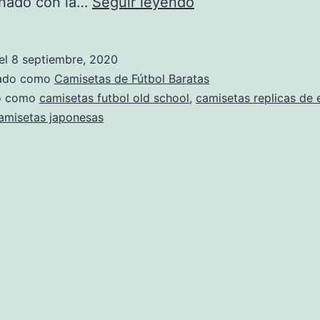
todo
onado con la…
Seguir leyendo
camisetas
futbol
el
8 septiembre, 2020
zado como
Camisetas de Fútbol Baratas
do como
camisetas futbol old school
,
camisetas replicas de 
amisetas japonesas