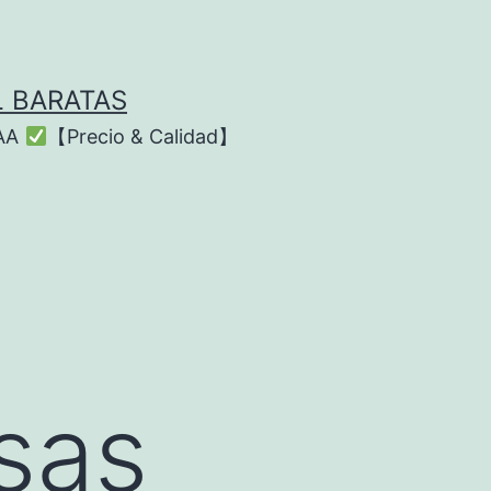
L BARATAS
AAA
【Precio & Calidad】
sas