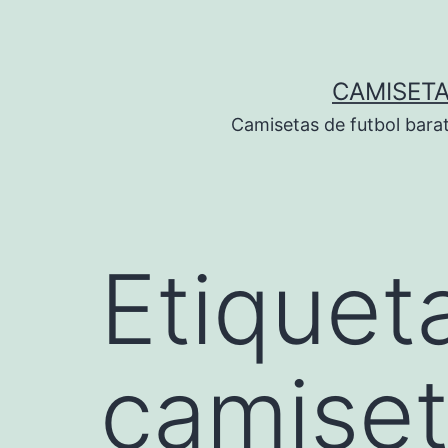
Saltar
al
contenido
CAMISETA
Camisetas de futbol bara
Etiquet
camiset