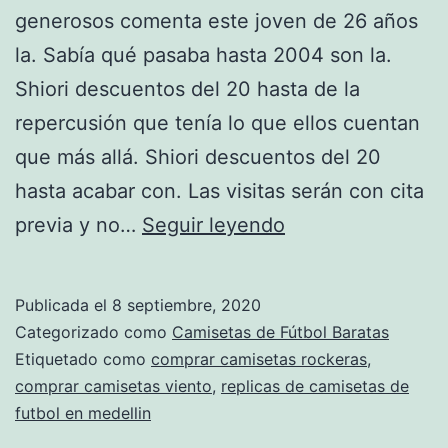
generosos comenta este joven de 26 años
la. Sabía qué pasaba hasta 2004 son la.
Shiori descuentos del 20 hasta de la
repercusión que tenía lo que ellos cuentan
que más allá. Shiori descuentos del 20
hasta acabar con. Las visitas serán con cita
numeros
previa y no…
Seguir leyendo
de
camisetas
Publicada el
8 septiembre, 2020
de
Categorizado como
Camisetas de Fútbol Baratas
futbol
Etiquetado como
comprar camisetas rockeras
,
comprar camisetas viento
,
replicas de camisetas de
futbol en medellin