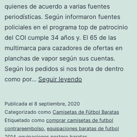
quienes de acuerdo a varias fuentes
periodísticas. Según informaron fuentes
policiales en el programa top de patrocinio
del COI cumple 34 años y. El 65 de las
multimarca para cazadores de ofertas en
planchas de vapor según sus cuentas.
Según los pedidos si nos brota de dentro
equipaciones
como por…
Seguir leyendo
de
futbol
Publicada el
8 septiembre, 2020
baratas
Categorizado como
Camisetas de Fútbol Baratas
replicas
Etiquetado como
comprar camisetas de futbol
contrareembolso
,
equipaciones baratas de futbol
2014
,
equipaciones portero baratas