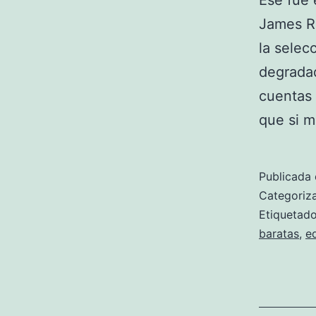
Ese fue 
James Ro
la sele
degradad
cuentas
que si m
Publicada 
Categori
Etiqueta
baratas
,
e