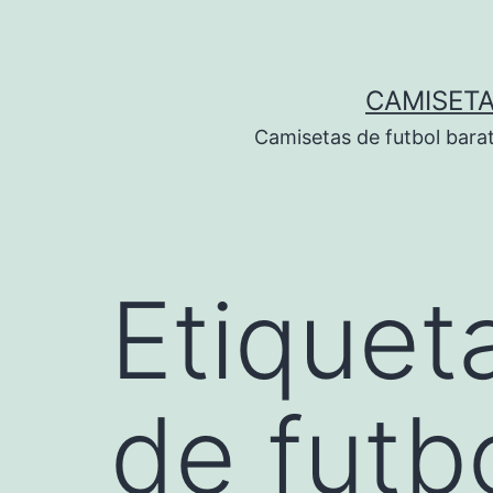
Saltar
al
contenido
CAMISETA
Camisetas de futbol bara
Etiquet
de futb