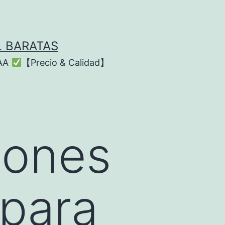
L BARATAS
AAA
【Precio & Calidad】
iones
 para