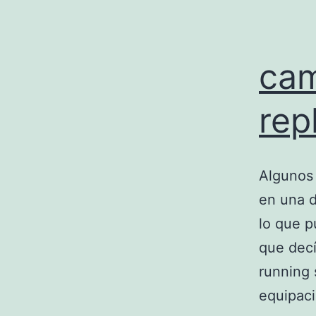
cam
rep
Algunos
en una d
lo que p
que decí
running 
equipac