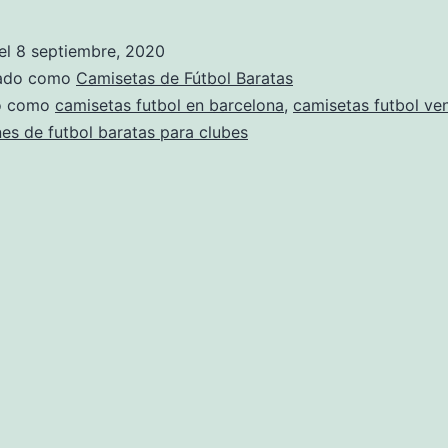
de
futbol
el
8 septiembre, 2020
replicas
zado como
Camisetas de Fútbol Baratas
do como
camisetas futbol en barcelona
,
camisetas futbol ve
es de futbol baratas para clubes