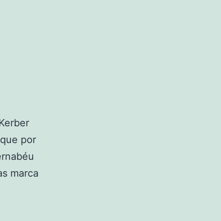
Kerber
 que por
Bernabéu
as marca