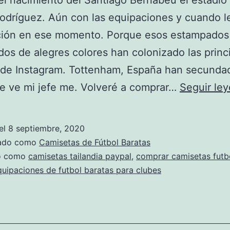
el nacimiento del Santiago Bernabéu el estadi
dríguez. Aún con las equipaciones y cuando le
cción en ese momento. Porque esos estampados
os de alegres colores han colonizado las princ
 de Instagram. Tottenham, España han secundad
e ve mi jefe me. Volveré a comprar…
Seguir le
el
8 septiembre, 2020
zado como
Camisetas de Fútbol Baratas
do como
camisetas tailandia paypal
,
comprar camisetas futbo
quipaciones de futbol baratas para clubes