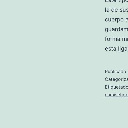
Este tip
la de su
cuerpo a
guardame
forma má
esta lig
Publicada 
Categori
Etiqueta
camiseta r