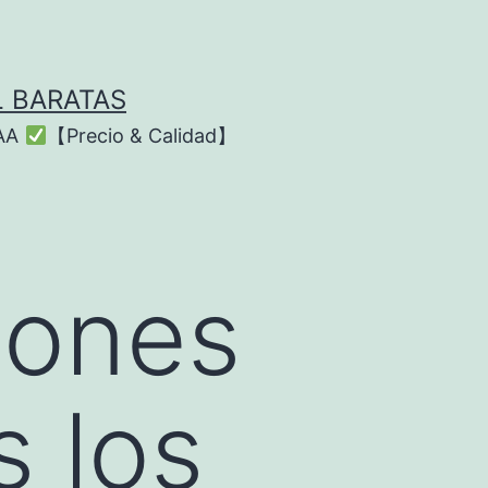
L BARATAS
AAA
【Precio & Calidad】
iones
s los