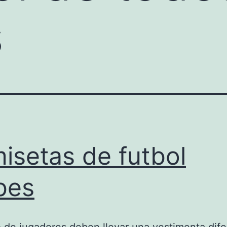
s
isetas de futbol
bes