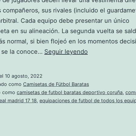
o de jugadores deben llevar una vestimenta dife
s compañeros, sus rivales (incluido el guardamet
rbitral. Cada equipo debe presentar un único
ta en su alineación. La segunda vuelta se sal
s normal, si bien flojeó en los momentos decis
camisetas
a se la conoce…
Seguir leyendo
de
futbol
el
10 agosto, 2022
clubes
zado como
Camisetas de Fútbol Baratas
do como
camisetas de futbol baratas deportivo coruña
,
com
eal madrid 17 18
,
equipaciones de futbol de todos los equi