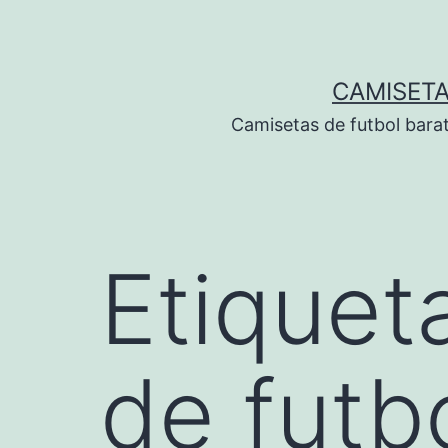
Saltar
al
contenido
CAMISETA
Camisetas de futbol bara
Etiquet
de futb