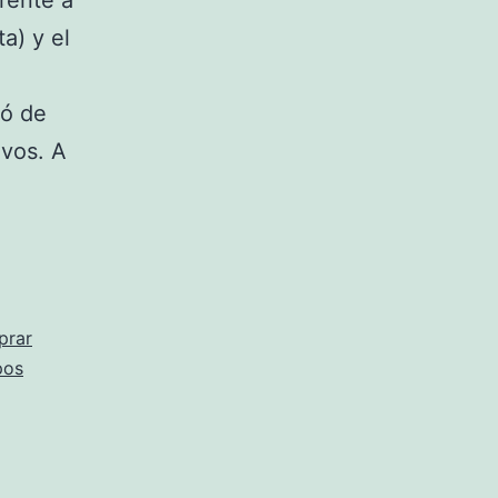
rente a
a) y el
dó de
ivos. A
prar
pos