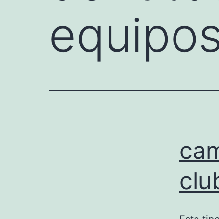
equipo
cam
clu