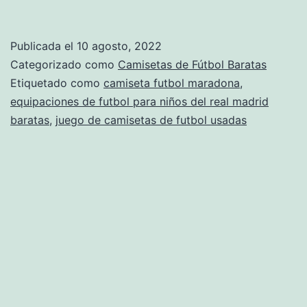
camisetas
de
Publicada el
10 agosto, 2022
futbol
Categorizado como
Camisetas de Fútbol Baratas
gratis
Etiquetado como
camiseta futbol maradona
,
equipaciones de futbol para niños del real madrid
baratas
,
juego de camisetas de futbol usadas