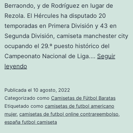
Berraondo, y de Rodríguez en lugar de
Rezola. El Hércules ha disputado 20
temporadas en Primera División y 43 en
Segunda División, camiseta manchester city
ocupando el 29.º puesto histórico del
Campeonato Nacional de Liga.…
Seguir
camisetas
leyendo
de
futbol
Publicada el
10 agosto, 2022
sin
Categorizado como
Camisetas de Fútbol Baratas
publicidad
Etiquetado como
camisetas de futbol americano
mujer
,
camisetas de futbol online contrareembolso
,
españa futbol camiseta