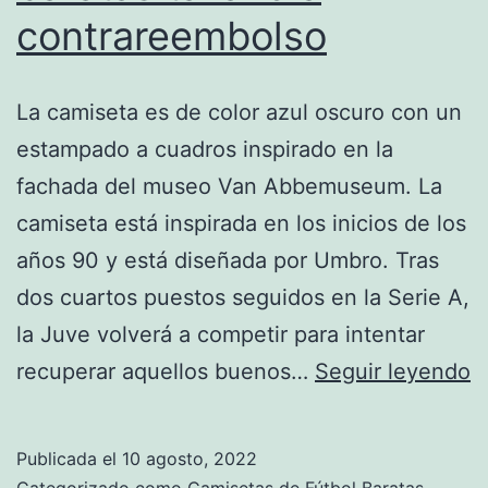
contrareembolso
La camiseta es de color azul oscuro con un
estampado a cuadros inspirado en la
fachada del museo Van Abbemuseum. La
camiseta está inspirada en los inicios de los
años 90 y está diseñada por Umbro. Tras
dos cuartos puestos seguidos en la Serie A,
la Juve volverá a competir para intentar
c
recuperar aquellos buenos…
Seguir leyendo
d
f
Publicada el
10 agosto, 2022
b
Categorizado como
Camisetas de Fútbol Baratas