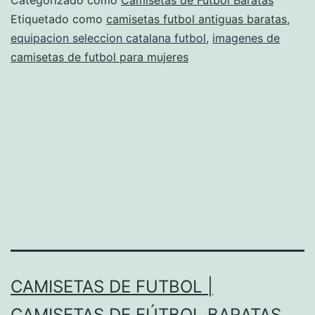
t
Etiquetado como
camisetas futbol antiguas baratas
,
equipacion seleccion catalana futbol
,
imagenes de
c
camisetas de futbol para mujeres
CAMISETAS DE FUTBOL |
CAMISETAS DE FÚTBOL BARATAS