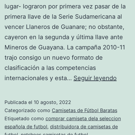
lugar- lograron por primera vez pasar de la
primera llave de la Serie Sudamericana al
vencer Llaneros de Guanare; no obstante,
cayeron en la segunda y última llave ante
Mineros de Guayana. La campaña 2010-11
trajo consigo un nuevo formato de
clasificación a las competencias
camis
internacionales y esta…
Seguir leyendo
de
futbol
Publicada el
10 agosto, 2022
color
Categorizado como
Camisetas de Fútbol Baratas
negro
Etiquetado como
comprar camiseta dela seleccion
española de futbol
,
distribuidora de camisetas de
futbol
,
netshoes camisetas de futbol