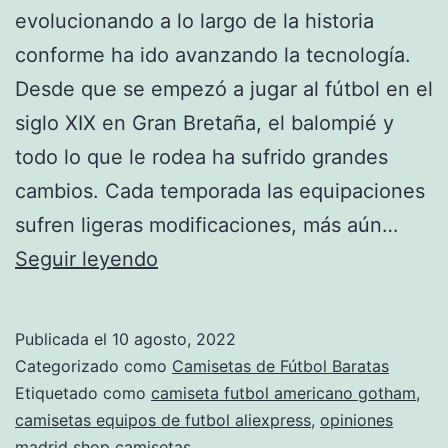
evolucionando a lo largo de la historia
conforme ha ido avanzando la tecnología.
Desde que se empezó a jugar al fútbol en el
siglo XIX en Gran Bretaña, el balompié y
todo lo que le rodea ha sufrido grandes
cambios. Cada temporada las equipaciones
sufren ligeras modificaciones, más aún…
como
Seguir leyendo
buscar
camisetas
Publicada el
10 agosto, 2022
de
Categorizado como
Camisetas de Fútbol Baratas
futbol
Etiquetado como
camiseta futbol americano gotham
,
camisetas equipos de futbol aliexpress
,
opiniones
en
madrid shop camisetas