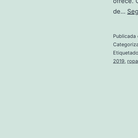
ofrece. 
de…
Seg
Publicada 
Categori
Etiqueta
2019
,
ropa