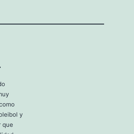
d
do
 muy
l como
oleibol y
r que