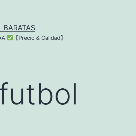
L BARATAS
AAA
【Precio & Calidad】
futbol