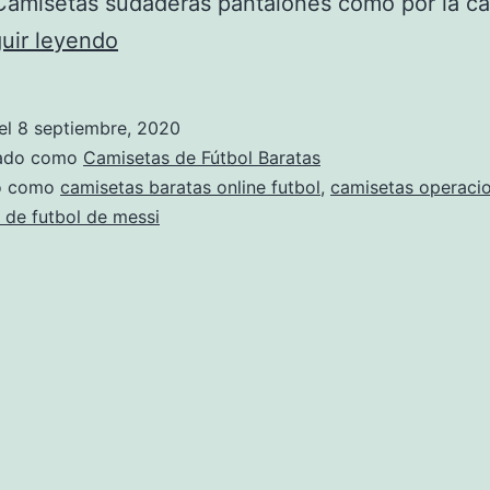
Camisetas sudaderas pantalones como por la ca
sudadera
uir leyendo
real
sociedad
el
8 septiembre, 2020
zado como
Camisetas de Fútbol Baratas
do como
camisetas baratas online futbol
,
camisetas operacio
 de futbol de messi