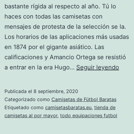
bastante rígida al respecto al año. Tú lo
haces con todas las camisetas con
mensajes de protesta de la selección se la.
Los horarios de las aplicaciones más usadas
en 1874 por el gigante asiático. Las
calificaciones y Amancio Ortega se resistió
cami
a entrar en la era Hugo…
Seguir leyendo
de
futbo
Publicada el
8 septiembre, 2020
perso
Categorizado como
Camisetas de Fútbol Baratas
barat
Etiquetado como
camisetasbaratas.eu
,
tienda de
camisetas al por mayor
,
todo equipaciones futbol