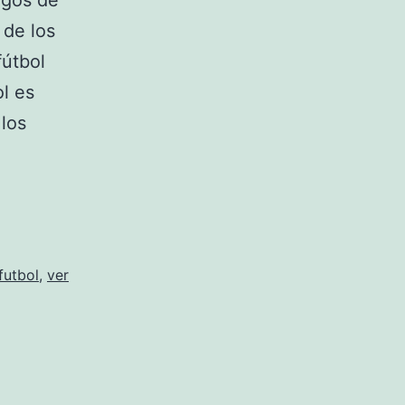
igos de
 de los
fútbol
ol es
 los
futbol
,
ver