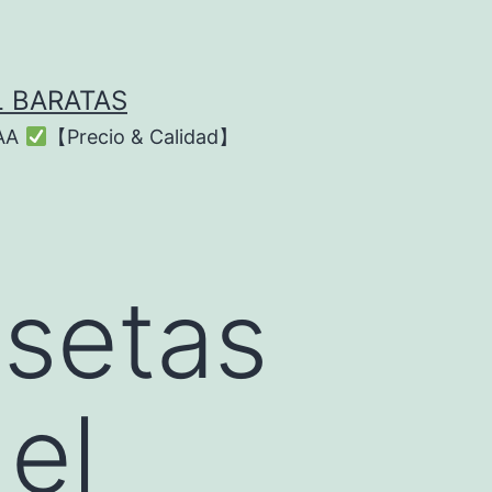
L BARATAS
AAA
【Precio & Calidad】
isetas
el