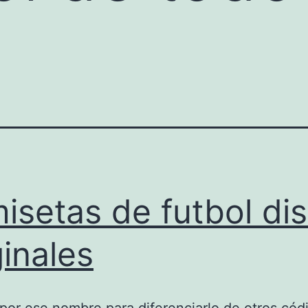
isetas de futbol di
ginales