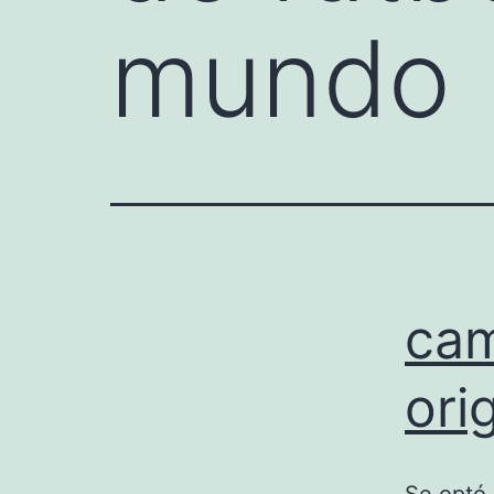
mundo
cam
ori