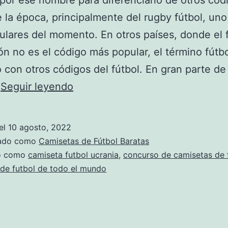
por ese nombre para diferenciarlo de otros cód
e la época, principalmente del rugby fútbol, uno
lares del momento. En otros países, donde el 
ón no es el código más popular, el término fútb
 con otros códigos del fútbol. En gran parte de
camisetas
…
Seguir leyendo
de
futbol
el
10 agosto, 2022
diseos
zado como
Camisetas de Fútbol Baratas
originales
do como
camiseta futbol ucrania
,
concurso de camisetas de 
de futbol de todo el mundo