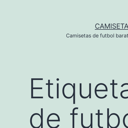
Saltar
al
contenido
CAMISETA
Camisetas de futbol bara
Etiquet
de futb