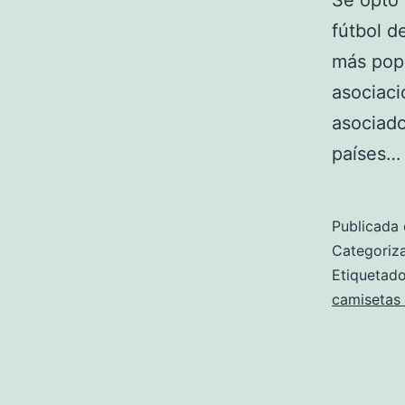
Se optó 
fútbol d
más popu
asociaci
asociado
países
Publicada 
Categori
Etiqueta
camisetas 