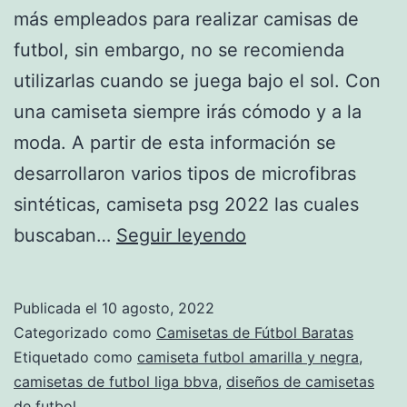
más empleados para realizar camisas de
futbol, sin embargo, no se recomienda
utilizarlas cuando se juega bajo el sol. Con
una camiseta siempre irás cómodo y a la
moda. A partir de esta información se
desarrollaron varios tipos de microfibras
sintéticas, camiseta psg 2022 las cuales
camisetas
buscaban…
Seguir leyendo
de
portero
Publicada el
10 agosto, 2022
de
Categorizado como
Camisetas de Fútbol Baratas
equipos
Etiquetado como
camiseta futbol amarilla y negra
,
camisetas de futbol liga bbva
,
diseños de camisetas
de
de futbol